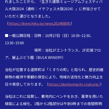
れましたことから、「生きた建築ミュージアムフェスティバ
ル大阪2024（通称：イケフェス大阪2024）」に参加させて
いただく運びとなりました。
（
https://ikenchiku.jp/news20240809/
）
■一般公開日程：日時：10月27日（日）10:30~12:30、
13:30~15:00
場所：当社1Fエントランス、2F応接フロ
ア、屋上ぶどう園（BULK WINERY）
当社が位置する道修町は「くすりの町」と知られ、歴史的建
築物の維持や景観の保全により、地域の活性化と魅力向上を
日々発信しております。（
https://doshomachi-club.org/
）
当社はこれに協賛し、敷地内にベンチをおき、薬草を用いた
植栽による緑化、1階から2階部分は午前0時までの夜間照明