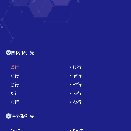
国内取引先
あ行
は行
か行
ま行
さ行
や行
た行
ら行
な行
わ行
海外取引先
A～E
P～T