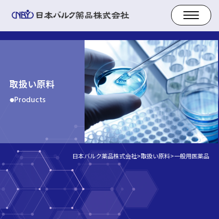
取扱い原料
Products
日本バルク薬品株式会社
>
取扱い原料
>
一般用医薬品