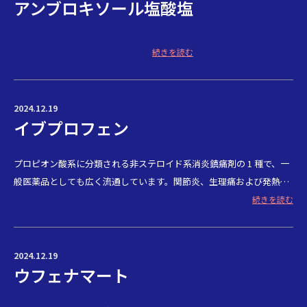
アンブロキソール塩酸塩
続きを読む
2024.12.19
イブプロフェン
プロピオン酸系に分類される非ステロイド系消炎鎮痛剤の 1 種で、一
般医薬品としても広く流通しています。関節炎、生理痛および発熱の
症状を緩和し、また炎症部位の鎮痛に用います。 1985 年にスイッチ
続きを読む
OTC として発売され、現在では他の大衆薬メーカーも同様の製品を販
売しています。
2024.12.19
ウフェナマート