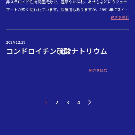
非ステロイド性抗炎症成分で、湿疹やかぶれ、あせもなどにウフェナ
マートが広く使われています。医療用もありますが、1991 年にスイッ
チ化されて以来皮膚炎症の OTC 薬として定着しています。
続きを読む
2024.12.19
コンドロイチン硫酸ナトリウム
続きを読む
1
2
3
4