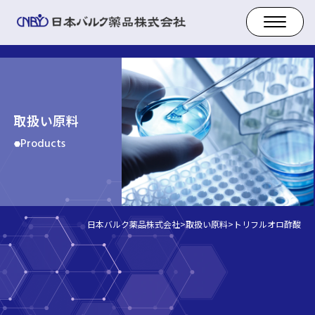
取扱い原料
Products
日本バルク薬品株式会社
>
取扱い原料
>
トリフルオロ酢酸