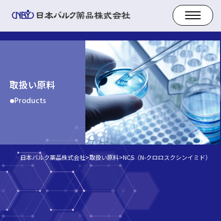
取扱い原料
Products
日本バルク薬品株式会社
>
取扱い原料
>
NCS（N-クロロスクシンイミド）