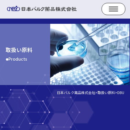
取扱い原料
Products
日本バルク薬品株式会社
>
取扱い原料
>
DBU