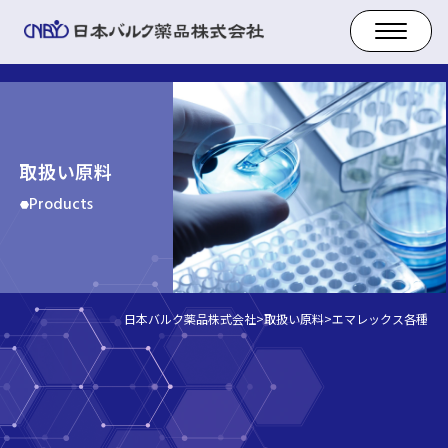
取扱い原料
Products
日本バルク薬品株式会社
>
取扱い原料
>
エマレックス各種