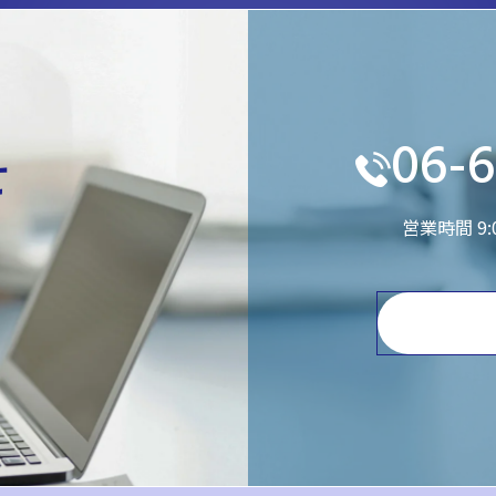
06-6
せ
営業時間 9
。