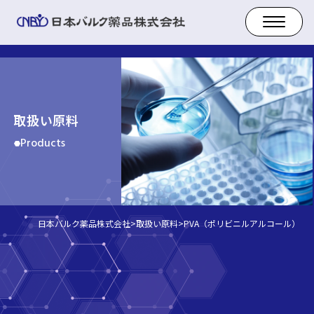
取扱い原料
Products
日本バルク薬品株式会社
>
取扱い原料
>
PVA（ポリビニルアルコール）