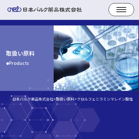
取扱い原料
Products
日本バルク薬品株式会社
>
取扱い原料
>
クロルフェニラミンマレイン酸塩