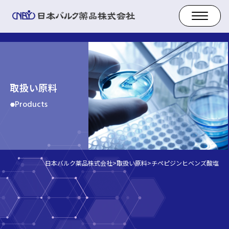
取扱い原料
Products
日本バルク薬品株式会社
>
取扱い原料
>
チペピジンヒベンズ酸塩