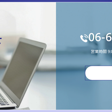
06-6
せ
営業時間 9
。