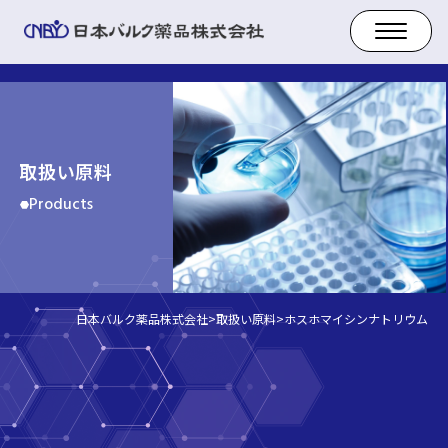
取扱い原料
Products
日本バルク薬品株式会社
>
取扱い原料
>
ホスホマイシンナトリウム