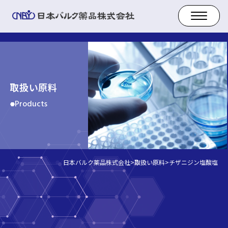
取扱い原料
Products
日本バルク薬品株式会社
>
取扱い原料
>
チザニジン塩酸塩